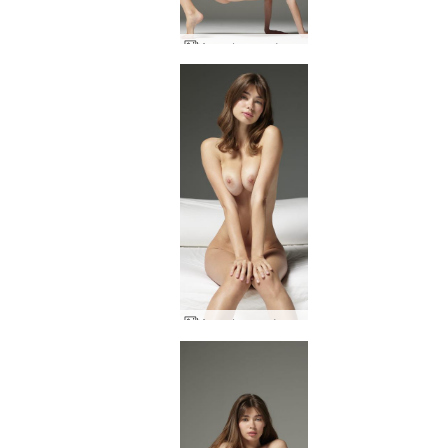
Anna L γυμνό σώμα σε κίνηση
Anna L γυναίκα των ονείρων