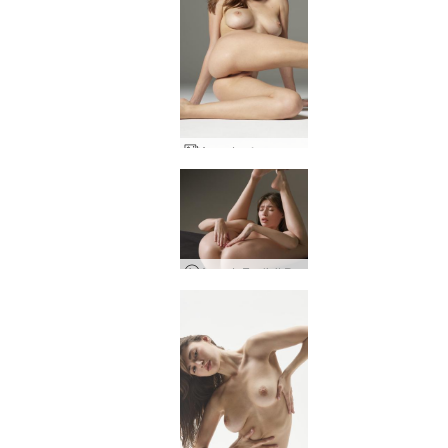
Anna L γλυπτική γυμνού σώματος
Anna L Explicit Photoshoot