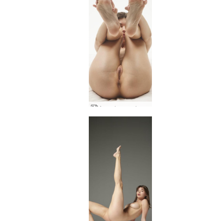
Anna L ακραία έκθεση