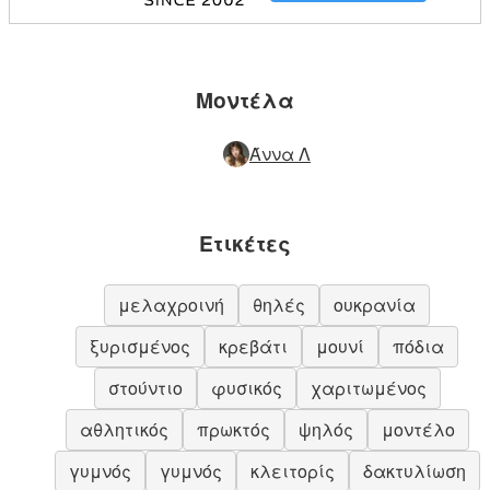
Μοντέλα
Άννα Λ
Ετικέτες
μελαχροινή
θηλές
ουκρανία
ξυρισμένος
κρεβάτι
μουνί
πόδια
στούντιο
φυσικός
χαριτωμένος
αθλητικός
πρωκτός
ψηλός
μοντέλο
γυμνός
γυμνός
κλειτορίς
δακτυλίωση