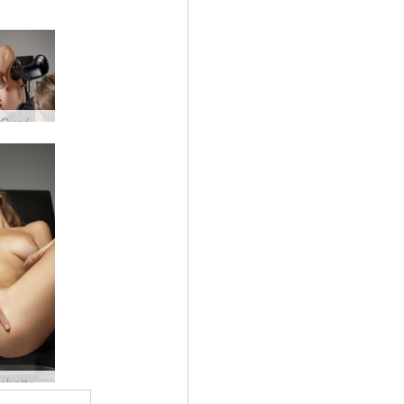
Anna L Gynécologie Photographie
Anna L chatte plaisir