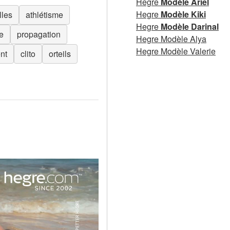
Hegre
Modèle Ariel
Hegre
Modèle Kiki
lles
athlétisme
Hegre
Modèle Darinal
e
propagation
Hegre Modèle Alya
Hegre Modèle Valerie
nt
clito
orteils