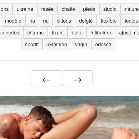
ons
ukraine
rasée
chatte
pieds
studio
nature
modèle
nu
nu
clitoris
doigté
flexible
toniqu
quineries
charme
fixant
belle
infirmière
ajusteme
sportif
ukrainien
vagin
odessa
←
→