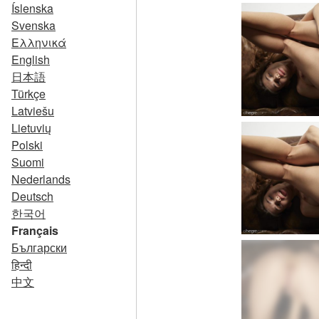
Íslenska
Svenska
Ελληνικά
English
日本語
Türkçe
Latviešu
Lietuvių
Polski
Suomi
Nederlands
Deutsch
한국어
Français
Български
हिन्दी
中文