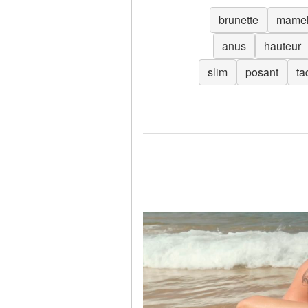
brunette
mamel
anus
hauteur
slim
posant
ta