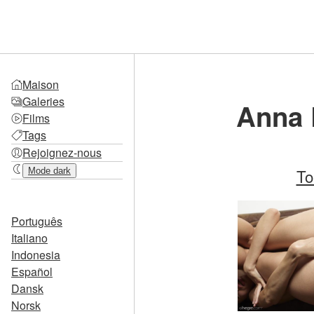
Maison
Galeries
Anna 
Films
Tags
Rejoignez-nous
To
Mode dark
Português
Italiano
Indonesia
Español
Dansk
Norsk