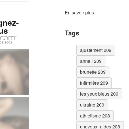
En savoir plus
otique
gnez-
n°1 au
us
nde
Tags
ajustement 209
anna l 209
brunette 209
infirmière 209
les yeux bleus 209
ukraine 209
athlétisme 208
cheveux raides 208