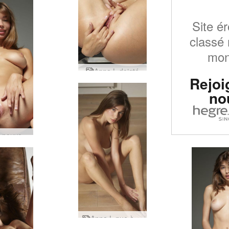
Site ér
classé 
mo
Anna L doigté
Rejoi
no
Anna L pouvoir rose
Anna L nue à la maison