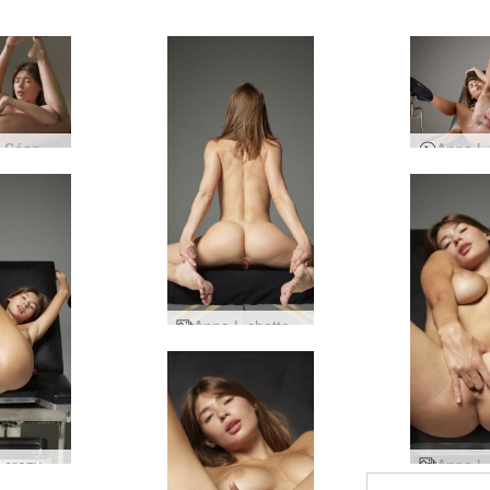
Anna L Séance Photos Explicites
Anna L chatte rose
Anna L crazy horny