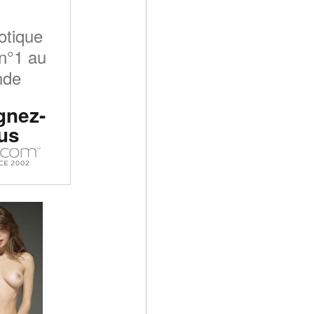
otique
n°1 au
nde
gnez-
us