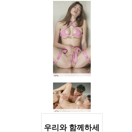
안나 엘 페티시 하네스
Anna L 영화 '내 안에 사정' 제작 과정
세계 1위 에로틱 사이트
우리와 함께하세
로 평가됨