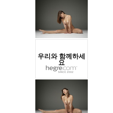
세계 1위 에로틱 사이트
우리와 함께하세
로 평가됨
요