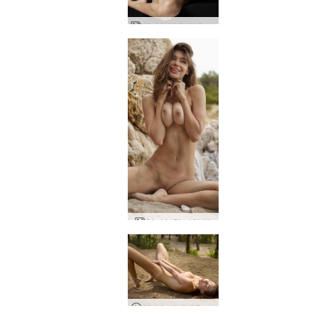
안나 L 젖은 젖은 젖은
안나 L 핫 비치 걸
안나 L 벌거벗은 숲의 요정 촬영