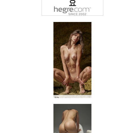
요
안나 엘 스터니그 센슈얼