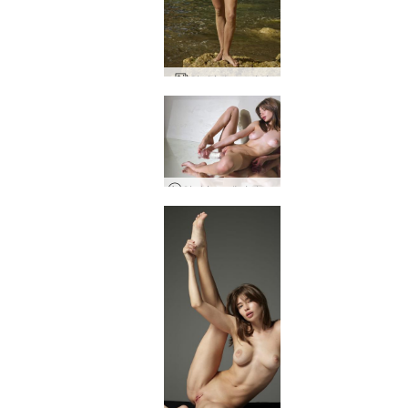
안나 L 누드 여신
안나 L 크레이지 빅 딜도 슛