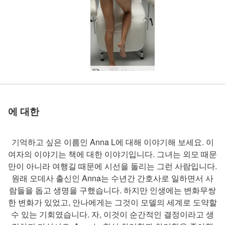
세계 1위 에로틱 사이트
세계 1위 에로틱 사이트
세계 1위 에로틱 사이트
세계 1위 에로틱 사이트
세계 1위 에로틱 사이트
세계 1위 에로틱 사이트
우리와 함께하세
우리와 함께하세
우리와 함께하세
우리와 함께하세
우리와 함께하세
우리와 함께하세
Anna L Medical Muse
안나 L 너무 젖었어
안나 엘 슈퍼 섹시
안나 엘 푸시 파워
안나 엘 섹시 젖음
안나 엘 핑크의 힘
안나 엘 성적 건강
로 평가됨
로 평가됨
로 평가됨
로 평가됨
로 평가됨
로 평가됨
안나 엘 누드 참
안나 엘 웻 티즈
안나 엘 누드 미인 대회
안나 엘 누드 비치 뷰티
안나 엘 핑거 핥기 굿
안나 엘 섹시 플렉시
Anna L 독점 명시적
안나 엘 레드 비키니
안나 엘의 멋진 해변 누드
안나 엘, 파라다이스에서 벌거벗은 채
안나 엘의 각성 노출
안나 엘 헤그레 속옷
안나 엘 누드 피트니스 걸
안나 엘 스킨 샌드 서머
안나 엘 헤그레 팬티
안나 엘 누드 초상화
안나 엘 섹시 비치 촬영
안나 엘, 공공장소에서 자위행위
안나 림 너무 흥분돼
안나 엘 누드 비키니 모델
안나 엘 & 대니, 최고의 블로우잡 촬영
안나 엘 웻 앤 와일드
안나 엘, 내가 자위하는 걸 지켜봐
안나 엘 숲 속의 알몸 여자
안나 엘 누드 앤 뷰티풀
안나 엘, 내 퍼시에 손가락 두 개
안나 엘, 누드 사진 뿌림
안나 엘, 섹스를 위해 옷을 입다
안나 엘 토플리스 캘리 비치 걸
안나 엘 크레이지 에로틱
Anna L 완벽하게 조각됨
안나 엘 매혹적인 일몰
안나 엘이 관광객들에게 깜빡거리고 있다
요
요
요
요
요
요
에 대한
기억하고 싶은 이름인 Anna L에 대해 이야기해 보세요. 이
여자의 이야기는 책에 대한 이야기입니다. 그녀는 외모 때문
만이 아니라 여행길 때문에 시선을 돌리는 그런 사람입니다.
원래 오데사 출신인 Anna는 수년간 간호사로 일하면서 사
람들을 돕고 생명을 구했습니다. 하지만 인생에는 변화무쌍
한 변화가 있었고, 안나에게는 그것이 모델의 세계로 도약할
수 있는 기회였습니다. 자, 이것이 순간적인 결정이라고 생