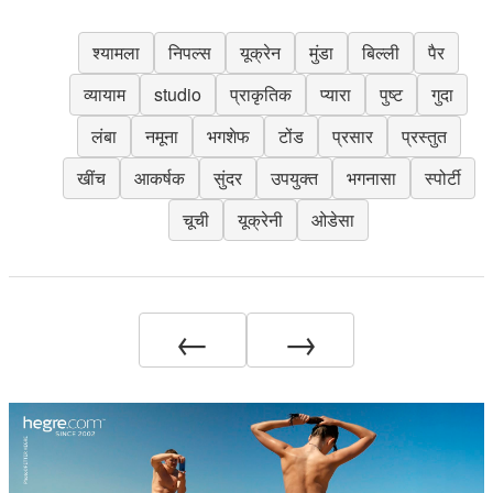
श्यामला
निपल्स
यूक्रेन
मुंडा
बिल्ली
पैर
व्यायाम
studio
प्राकृतिक
प्यारा
पुष्ट
गुदा
लंबा
नमूना
भगशेफ
टोंड
प्रसार
प्रस्तुत
खींच
आकर्षक
सुंदर
उपयुक्त
भगनासा
स्पोर्टी
चूची
यूक्रेनी
ओडेसा
←
→