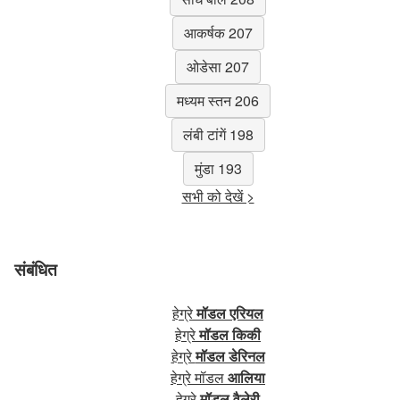
आकर्षक 207
ओडेसा 207
मध्यम स्तन 206
लंबी टांगें 198
मुंडा 193
सभी को देखें >
संबंधित
हेग्रे
मॉडल एरियल
हेग्रे
मॉडल किकी
हेग्रे
मॉडल डेरिनल
हेग्रे मॉडल
आलिया
हेग्रे
मॉडल वैलेरी