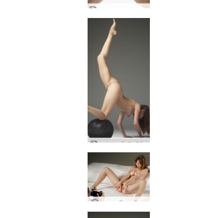
अन्ना एल उत्तम नग्न शरीर
एना एल ब्यूटी बॉल बैलेंस
अन्ना एल बिस्तर में नग्न