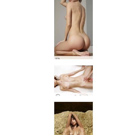
अन्ना एल वास्तुकला नग्न
अन्ना एल और गीया संवेदनशील कामुक मालिश