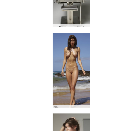
अन्ना एल डर्टी माइंड
अन्ना एल नग्न समुद्र तट जीवन