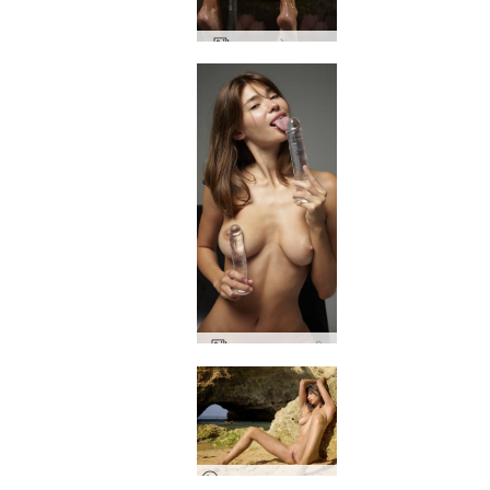
अन्ना एल सेक्स स्पा
अन्ना एल डबल खुशी
अन्ना एल नग्न समुद्र तट फोटोशूट